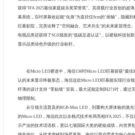
获得“IFA 2025最佳家庭娱乐奖荣誉奖”。其搭载行业首创的
幕系统，百吋屏幕收起能“化身”为直径仅9cm的“画轴”，隐藏
巨幕影院，完美诠释了“空间融合、艺术共生”的未来家居理念
电视品类还获得了SGS颁发的“低碳足迹认证”，以硬核科技创
显示品类绿色升级的行业标杆。
在Micro LED赛道中，海信136吋Micro LED巨幕斩获“
认的未来显示终极形态，海信这款Micro LED巨幕能实现行业
纤薄的设计支持 “零贴墙” 安装，最大还能定制到271吋，通
物理限制。
从引领主流普及的RGB-Mini LED，到重构大屏体验的激
的Micro LED，海信此次以全栈式技术布局亮相IFA 2025
示产业的技术话语权，更以七项国际大奖的硬核成绩，向世界
领先地位。从技术突破到场景革新，海信以用户需求为核心的