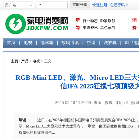
新
消
行业动态
独家原创
闻
渠道资讯
黑色家电
费
白色家电
生活电器
首页
电视
电冰箱
数码通讯
空调
洗衣机
厨卫电
主页
/
产品
>
电视
> 正文
RGB-Mini LED、激光、Micro LE
信IFA 2025狂揽七项顶级
2025-09-10 11:20:00 来源：搜狐 评论：
0
[收藏
导读：
近日，在2025年德国柏林国际电子消费品展览会(IFA 2025)上，海信
示、Micro LED三大显示技术大放异彩，一举拿下由国际数据集团(IDG)、IFA
权威机构和媒体联合...