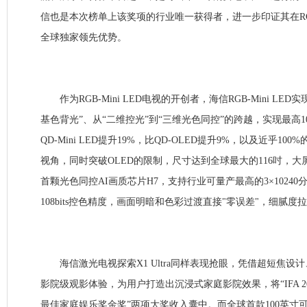
信也是本次榜单上该奖项的行业唯一获得者，进一步印证其在RGB-
全球独家领先优势。
作为RGB-Mini LED电视的开创者，海信RGB-Mini LED
基色背光”、从“二维控光”到“三维光色同控”的跨越，实现最高100
QD-Mini LED提升19%，比QD-OLED提升9%，以及近乎1
视角，同时突破OLED的限制，尺寸达到全球最大的116吋，
首颗光色同控AI画质芯片H7，支持行业可量产最高的3×1024
108bits控色精度，画面明暗和色彩过渡直接"零误差"，细腻度
海信激光电视探索X1 Ultra同样表现抢眼，凭借超短焦设
影院级观影体验，为用户打造出沉浸式家庭影院效果，将“IFA 2025最
最佳家庭娱乐奖金奖”两项大奖收入囊中。而全球首款100英寸