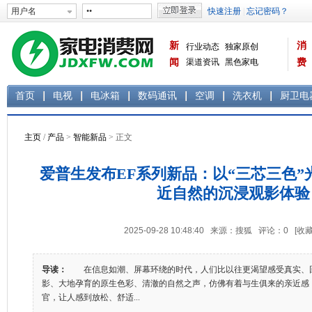
新
消
行业动态
独家原创
闻
渠道资讯
黑色家电
费
白色家电
生活电器
首页
电视
电冰箱
数码通讯
空调
洗衣机
厨卫电
主页
/
产品
>
智能新品
> 正文
爱普生发布EF系列新品：以“三芯三色
近自然的沉浸观影体验
2025-09-28 10:48:40 来源：搜狐 评论：
0
[收藏
导读：
在信息如潮、屏幕环绕的时代，人们比以往更渴望感受真实、
影、大地孕育的原生色彩、清澈的自然之声，仿佛有着与生俱来的亲近感
官，让人感到放松、舒适...