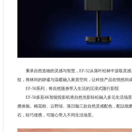
秉承自然造物的灵感与智慧，EF-52从落叶松林中汲取灵感
纹，将林间的静谧与温暖融入家居空间，让科技产品在悄然间
EF-50系列，将自然随身带入生活的沉浸式随行影院
EF-50多彩4K智能投影机将自然光影轻松融入多元生活场
携体验。棉花粉、云野绿、落日咖三款自然灵感配色，配以细
石，轻巧便携，可随心带入不同生活场景。