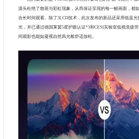
源头杜绝了散斑与彩虹现象，从而保证呈现的每一帧画面，都
合长时间观看。除了3LCD技术，此次发布的新品还采用低蓝
光，并已通过德国莱茵5星护眼认证*3和CESI实验室低视觉疲
间观影也能如凝视自然风光般舒适放松。