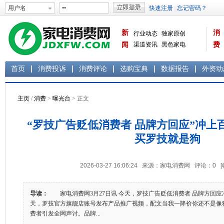
新
消
行业动态
独家原创
闻
渠道资讯
黑色家电
费
白色家电
生活电器
首页
消费投诉
消费评论
选购宝典
数据报告
外资动
主页
/
消费
>
曝光台
> 正文
“罗技广告贬低消费者 品牌方回应”冲上
买罗技就是狗
2026-03-27 16:06:24 来源：家电消费网 评论：
0
导读：
家电消费网3月27日讯 今天，罗技广告贬低消费者 品牌
天，罗技官方旗舰店账号发布产品推广视频，配文当我一降价你还不是像
费者引发全网声讨。品牌...