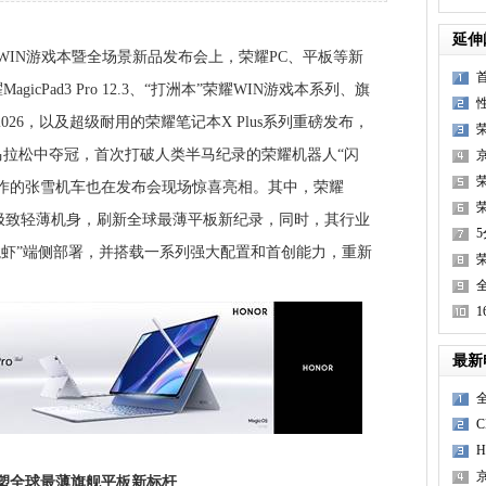
U
延伸
IN游戏本暨全场景新品发布会上，荣耀PC、平板等新
首
cPad3 Pro 12.3、“打洲本”荣耀WIN游戏本系列、旗
性
系列2026，以及超级耐用的荣耀笔记本X Plus系列重磅发布，
拉松中夺冠，首次打破人类半马纪录的荣耀机器人“闪
作的张雪机车也在发布会现场惊喜亮相。其中，荣耀
荣
借4.8mm的极致轻薄机身，刷新全球最薄平板新纪录，同时，其行业
“龙虾”端侧部署，并搭载一系列强大配置和首创能力，重新
全
1
最新
全
8mm重塑全球最薄旗舰平板新标杆