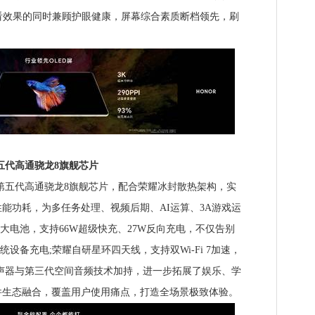
看效果的同时兼顾护眼健康，屏幕综合素质断档领先，刷
五代高通骁龙8旗舰芯片
2.3搭载第五代高通骁龙8旗舰芯片，配合荣耀冰封散热架构，实
能功耗，为多任务处理、视频后期、AI运算、3A游戏运
h超大电池，支持66W超级快充、27W反向充电，不仅告别
系统设备充电;荣耀自研星环四天线，支持双Wi-Fi 7加速，
声器与第三代空间音频技术加持，进一步拓展了娱乐、学
件生态融合，覆盖用户使用痛点，打造全场景极致体验。