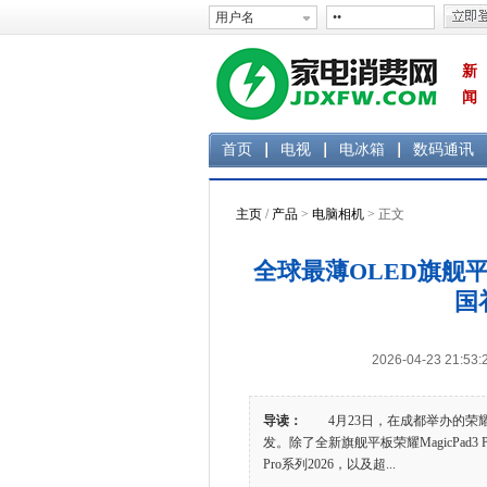
新
闻
首页
电视
电冰箱
数码通讯
主页
/
产品
>
电脑相机
> 正文
全球最薄OLED旗舰平板 荣
国
2026-04-23 2
导读：
4月23日，在成都举办的荣耀
发。除了全新旗舰平板荣耀MagicPad3 
Pro系列2026，以及超...