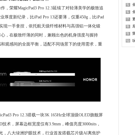
全
耀MagicPad3 Pro 12.3延续了对轻薄美学的极致追
度新纪录，比iPad Pro 13还要薄，仅重450g，比iPad
M
更
轻松实现一手拿捏，依托航天级纤维材料与高强铝一体化锻
掌心，在极致纤薄的同时，兼顾出色的机身强度与握持
感和观感间的全面平衡，适配不同场景下的使用需求，重
P
3 Pro 12.3搭载一块3K 165Hz全球顶级OLED旗舰屏
OLED技术，屏幕边框宽度仅有3.9mm，峰值亮度3000nits，
M调光，八大绿洲护眼技术，行业首发搭载芯片级AI离焦护