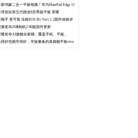
平
新鸿蒙二合一平板电脑！华为MatePad Edge 11
全球首款第五代骁龙8至尊版平板 荣耀
agicPad3
顺手 更可靠 佳能EOS R1 Ver1.1.2固件体验评
测
尼康发布Z6Ⅲ相机2.00版固件更新
荣耀发布AI旗舰全家桶：覆盖手机、平板、
PC、穿戴
玩得好也能学得好，学娱兼备的真旗舰平板vivo