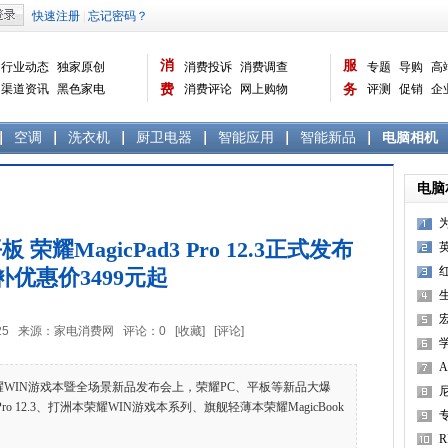
消
服
行业动态
独家原创
消费投诉
消费调查
专题
导购
高
渠道资讯
黑色家电
费
消费评论
网上购物
务
评测
促销
企
白色家电
生活电器
选购宝典
数据报告
家电常识
资讯
曝光台
品牌关注
空调
洗衣机
厨卫电器
智能应用
智能新品
电脑相机
电脑
耀MagicPad3 Pro 12.3正式发布
补优惠价3499元起
3
宏
1:53:25 来源：家电消费网 评论：
0
[收藏]
[评论]
学
8
WIN游戏本暨全场景新品发布会上，荣耀PC、平板等新品大爆
3
Pro 12.3、打洲本荣耀WIN游戏本系列、旗舰轻薄本荣耀MagicBook
A
R