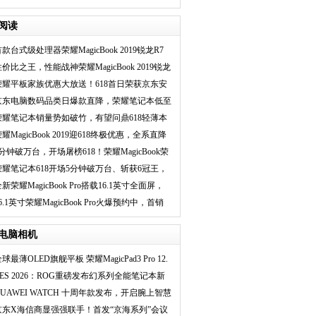
ltra平台，
阅读
款台式级处理器荣耀MagicBook 2019锐龙R7
首发
价比之王，性能战神荣耀MagicBook 2019锐龙
R7版首销优惠
荣耀平板家族优惠大放送！618首日荣获京东安
卓平板销量冠军
京东电脑数码品类日爆款直降，荣耀笔记本低至
3599元或将再度
荣耀笔记本销量势如破竹，有望问鼎618轻薄本
销量榜
耀MagicBook 2019迎618终极优惠，全系直降
400再掀抢购热潮
5分钟破万台，开场屠榜618！荣耀MagicBook荣
膺京东、天猫6冠
荣耀笔记本618开场5分钟破万台、斩获6冠王，
爆款实至名归！
新荣耀MagicBook Pro搭载16.1英寸全面屏，
或成“狠角”进
6.1英寸荣耀MagicBook Pro火爆预约中，首销
直降200元掀起
电脑相机
球最薄OLED旗舰平板 荣耀MagicPad3 Pro 12.
CES 2026：ROG重磅发布幻系列全能笔记本新
品
HUAWEI WATCH 十周年款发布，开启腕上智慧
体验
京东X海信商显强强联手！首发“京海系列”会议