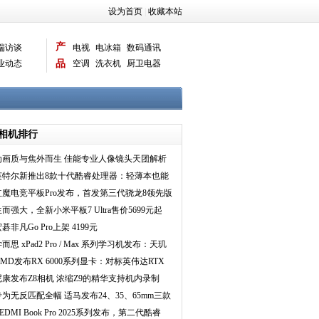
设为首页
|
收藏本站
产
端访谈
电视
电冰箱
数码通讯
业动态
品
空调
洗衣机
厨卫电器
智能新品
电脑相机
相机排行
为画质与焦外而生 佳能专业人像镜头天团解析
英特尔新推出8款十代酷睿处理器：轻薄本也能
上六核
红魔电竞平板Pro发布，首发第三代骁龙8领先版
999元起
生而强大，全新小米平板7 Ultra售价5699元起
碁非凡Go Pro上架 4199元
而思 xPad2 Pro / Max 系列学习机发布：天玑
020、
AMD发布RX 6000系列显卡：对标英伟达RTX
000
尼康发布Z8相机 浓缩Z9的精华支持机内录制
pple ProRes格式
专为无反匹配全幅 适马发布24、35、65mm三款
I系列新镜头
EDMI Book Pro 2025系列发布，第二代酷睿