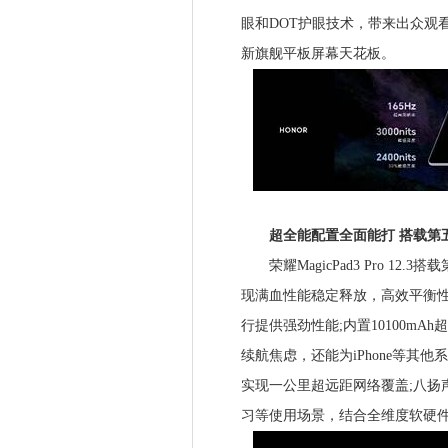
眼和DOT护眼技术，带来出众观
新旗舰平板屏幕天花板。
超全能配置全面能打 搭载第
荣耀MagicPad3 Pro 1
现满血性能稳定释放，高效平衡性
行提供强劲性能;内置10100mA
续航焦虑，还能为iPhone等其他
实现一公里超远距网络覆盖;八扬
习等使用场景，结合全维度软硬