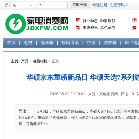
新
消
行业动态
独家原创
闻
渠道资讯
黑色家电
费
白色家电
生活电器
首页
电视
电冰箱
数码通讯
空调
洗衣机
厨卫电
主页
/
产品
>
电脑相机
> 正文
华硕京东重磅新品日 华硕天选7系列
2026-05-08 23:10:01 来源：家电消费网 评论：
0
导读：
5月8日，华硕京东重磅新品日，华硕天选7 Pro正式开启首发
100元E卡，重磅新品抢先体验。作为面向Z世代玩家的潮玩新次元游戏本，天选
屏，可选酷睿Ultra