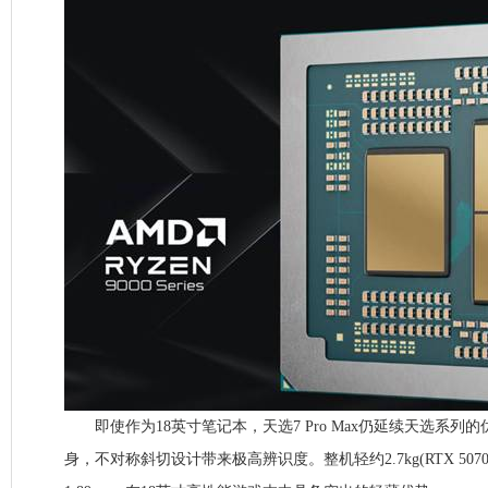
即使作为18英寸笔记本，天选7 Pro Max仍延续天选系列
身，不对称斜切设计带来极高辨识度。整机轻约2.7kg(RTX 5070 T