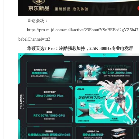
直达会场：
https://pro.m.jd.com/mall/active/23FonufYSnBEFcd2gYZ5b47J
babelChannel=ttt3
华硕天选7 Pro：冷酷强芯加持，2.5K 300Hz专业电竞屏