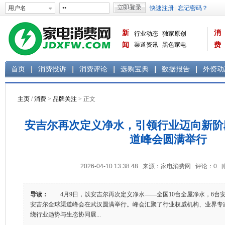
新
消
行业动态
独家原创
闻
渠道资讯
黑色家电
费
白色家电
生活电器
首页
消费投诉
消费评论
选购宝典
数据报告
外资动
主页
/
消费
>
品牌关注
> 正文
安吉尔再次定义净水，引领行业迈向新阶段
道峰会圆满举行
2026-04-10 13:38:48 来源：家电消费网 评论：
0
导读：
4月9日，以安吉尔再次定义净水——全国10台全屋净水，6台安吉
安吉尔全球渠道峰会在武汉圆满举行。峰会汇聚了行业权威机构、业界专
绕行业趋势与生态协同展...