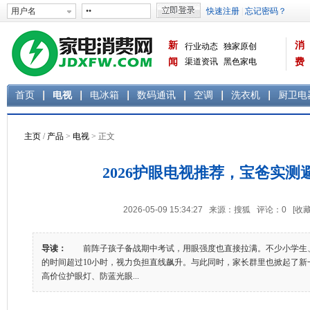
新
消
行业动态
独家原创
闻
渠道资讯
黑色家电
费
白色家电
生活电器
首页
电视
电冰箱
数码通讯
空调
洗衣机
厨卫电
主页
/
产品
>
电视
> 正文
2026护眼电视推荐，宝爸实测
2026-05-09 15:34:27 来源：搜狐 评论：
0
[收藏
导读：
前阵子孩子备战期中考试，用眼强度也直接拉满。不少小学生
的时间超过10小时，视力负担直线飙升。与此同时，家长群里也掀起了新
高价位护眼灯、防蓝光眼...