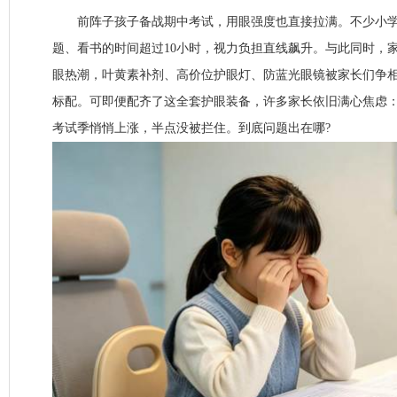
前阵子孩子备战期中考试，用眼强度也直接拉满。不少小学
题、看书的时间超过10小时，视力负担直线飙升。与此同时，
眼热潮，叶黄素补剂、高价位护眼灯、防蓝光眼镜被家长们争
标配。可即便配齐了这全套护眼装备，许多家长依旧满心焦虑
考试季悄悄上涨，半点没被拦住。到底问题出在哪?