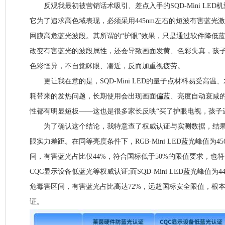
反观我最初被营销话术吸引、差点入手的SQD-Mini LED机
它为了追求高色域表现，必须采用445nm左右的短波有害蓝光
网膜高危蓝光波段。其所谓的“护眼”效果，只是通过软件降低
改变有害蓝光的波段属性，还会导致画面发黄、色彩失真，孩
色彩怪异，不自觉眯眼、凑近，反而加重视疲劳。
更让我在意的是，SQD-Mini LED的量子点材料易受高温
耗带来的发热问题，长期使用会出现画面偏蓝、亮度自动衰减
性都有明显短板——这也是很多家长反映“买了护眼电视，孩子
为了确认这个结论，我特意查了权威认证与实测数据，结果
眼实力差距。在同等亮度条件下，RGB-Mini LED蓝光峰值为4
间，有害蓝光占比仅44%，符合国标低于50%的限值要求，也符
CQC显示设备低蓝光等权威认证;而SQD-Mini LED蓝光峰值为
危毒害区间，有害蓝光占比高达72%，远超国标安全限值，根
证。