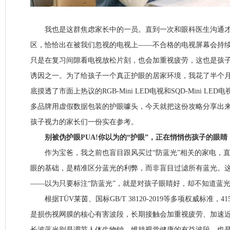
我也是这群焦虑家长中的一员。直到一次和眼科医生沟通才
区，恰恰出在被我们忽视的电视上——不合格的电视屏幕会持
只是在复习间隙看电视放松片刻，也会加重视疲劳，这也是孩
诱因之一。为了给孩子一个真正护眼的居家环境，我花了半个
底摸透了市面上热议的RGB-Mini LED电视和SQD-Mini L
多品牌用虚假数据包装的护眼噱头，今天就把这份攻略分享出
孩子视力的家长们一份实在参考。
别被伪护眼PUA!你以为的“护眼”，正在悄悄伤孩子的眼睛
作为宝爸，我之前也盲目跟风买过“防蓝光”相关的家电，直
眼的基础，是精准区分蓝光的利弊，而非盲目过滤所有蓝光。
——以为只要标注“防蓝光”，就是对孩子眼睛好，却不知道蓝光也
根据TÜV莱茵、国标GB/T 38120-2019等多项权威标准，41
是损伤视网膜的核心有害波段，长期接触会加重视疲劳、加速近视发展
长波蓝光则是调节人体生物钟、维持视觉健康的有益波段，也