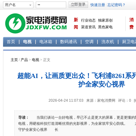
新
消
行业动态
独家原创
闻
渠道资讯
黑色家电
费
白色家电
生活电器
首页
电视
电冰箱
数码通讯
空调
洗衣机
厨卫电
主页
/
产品
>
电视
> 正文
超能AI，让画质更出众！飞利浦8261系
护全家安心视界
2026-04-24 11:07:03 来源：家电消费网 评论：
0
导读：
当我们谈论一台好电视，早已不止是更大的屏幕，更是更懂的陪伴
电视，用硬核科技打造清晰丝滑的光影视界，为全家筑牢安心防线。 
守护全家安心视界 长