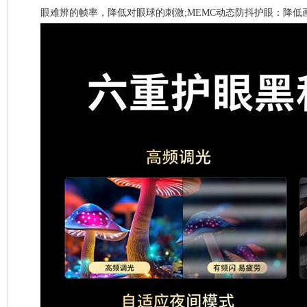
眼难辨的帧率，降低对眼球的刺激;MEMC动态防抖护眼：降低