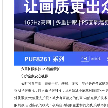
六重护眼科技+AI智能看护
守护全家安心视界
长时间看屏幕，眼睛干涩、酸胀、疲劳，早已是许多家庭观影“
列AI护眼电视，以六重护眼科技，从根源减少屏幕对眼睛的伤
烁及眼疲劳;低蓝光护眼：减少有害蓝光的伤害;自然光保护技
的刺激;自适应夜间模式：夜晚自动切换更柔和的光线;高帧率