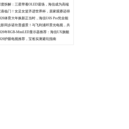
质！
深度拆解：三星带着OLED退场，海信成为高端
显示器
双喜临门！女足女篮齐进世界杯，居家观赛还得
靠这
2026体育大年换新正当时，海信U6S Pro凭全能
实力
光影同步诺坎普盛景！与飞利浦环景光电视，共
赏巴
026年RGB-MiniLED显示器推荐：海信UX旗舰
登场，
2026护眼电视推荐，宝爸实测避坑指南