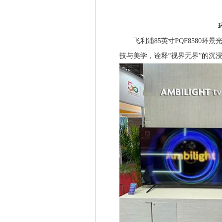
环景
飞利浦85英寸PQF8580环
技与美学，诠释“视界无界”的沉