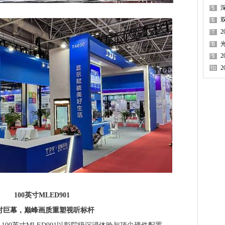
2
100英寸MLED901
幕，巅峰画质重塑视听标杆