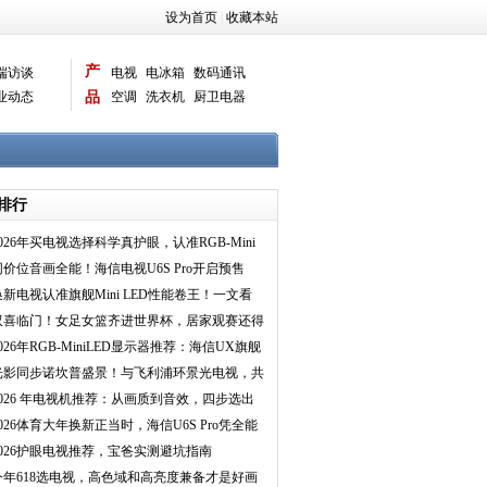
设为首页
|
收藏本站
产
端访谈
电视
电冰箱
数码通讯
业动态
品
空调
洗衣机
厨卫电器
智能新品
电脑相机
排行
2026年买电视选择科学真护眼，认准RGB-Mini
LED电视
同价位音画全能！海信电视U6S Pro开启预售
换新电视认准旗舰Mini LED性能卷王！一文看
Vidda 发现X
双喜临门！女足女篮齐进世界杯，居家观赛还得
靠这台电视
026年RGB-MiniLED显示器推荐：海信UX旗舰
登场，终结高端显
光影同步诺坎普盛景！与飞利浦环景光电视，共
赏巴萨西甲夺冠
2026 年电视机推荐：从画质到音效，四步选出
全能旗舰电视
2026体育大年换新正当时，海信U6S Pro凭全能
实力精准匹配全
2026护眼电视推荐，宝爸实测避坑指南
今年618选电视，高色域和高亮度兼备才是好画