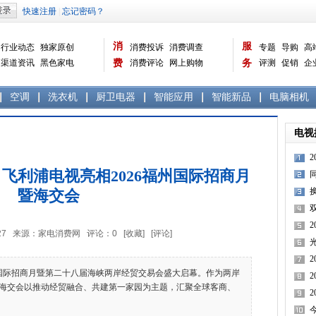
消
服
行业动态
独家原创
消费投诉
消费调查
专题
导购
高
渠道资讯
黑色家电
费
消费评论
网上购物
务
评测
促销
企
白色家电
生活电器
选购宝典
数据报告
家电常识
资讯
曝光台
品牌关注
空调
洗衣机
厨卫电器
智能应用
智能新品
电脑相机
电视
飞利浦电视亮相2026福州国际招商月
暨海交会
懂
2
5:07:27 来源：家电消费网 评论：
0
[收藏]
[评论]
州国际招商月暨第二十八届海峡两岸经贸交易会盛大启幕。作为两岸
海交会以推动经贸融合、共建第一家园为主题，汇聚全球客商、