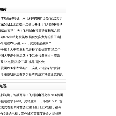
质！
阅读
春季焕新好时机，用飞利浦电视“点亮”家居美学
京东MALL北京双井店盛大开业！飞利浦电视携
多重福利，解锁家
AI赋能智慧生活！飞利浦电视重磅亮相第八届
进博会，革新家庭
乐融Letv集结超级英雄 揭秘凭实力宠粉的正确打
开方式
小米电视PK乐融Letv ，究竟谁是赢家？
拼手速！大中电器彩电开秒了低价空前 第二个
价格绝了
美国人更爱中国品牌？ TCL电视美国市占率跃
居第一
三星8K电视背后:三星“视界”进化论
乐视网PPT神话“终结”， 乐融Letv新传奇“发轫”
一名漫威粉家里有多少新奇周边才算是漫威的真
爱粉？
电视
光影筑境，智融两岸！飞利浦电视亮相2026福州
国际
海信电视拿下618开局销量第一，小墨E5S Pro首
发
熬鹰式看世界杯首选RGB-Mini LED电视，硬件
级低
今年618选电视，高色域和高亮度兼备才是好画