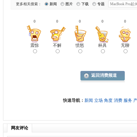
更多相关搜索：
新闻
图片
下载
专题
0
0
0
0
0
震惊
不解
愤怒
杯具
无聊
返回消费频道
快速导航：
新闻
立场
角度
消费
服务
网友评论