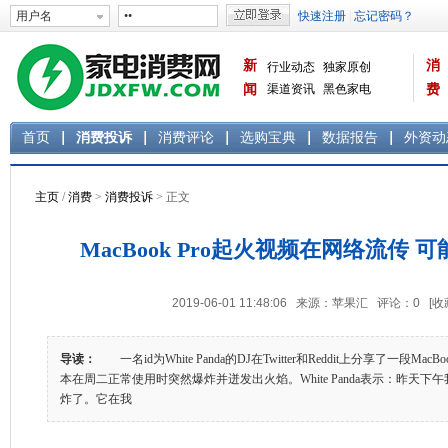
新
消
行业动态
独家原创
闻
渠道资讯
黑色家电
费
白色家电
生活电器
首页
消费投诉
消费评论
选购宝典
数据报告
外资动
主页
/
消费
>
消费投诉
> 正文
MacBook Pro起火视频在网络流传
2019-06-01 11:48:06 来源：苹果汇 评论：
0
[收
导读：
一名id为White Panda的DJ在Twitter和Reddit上分享了一段Ma
本在周二正常使用时突然爆炸并迸发出火焰。White Panda表示：昨天下午我的
炸了。它在我