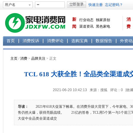
新
消
行业动态
独家原创
闻
渠道资讯
黑色家电
费
白色家电
生活电器
首页
消费投诉
消费评论
选购宝典
数据报告
外资动
主页
/
消费
>
品牌关注
> 正文
TCL 618 大获全胜！全品类全渠道成
2021-06-20 10:42:13 来源：搜狐 评论：
0
[收藏
导读：
2021年618大促落下帷幕。在消费升级大背景下，今年家电、
售仍然火爆，获得亮眼战绩。 21亿的答卷，TCL用5个第一与1个前三写
大促中全品类全渠道成交