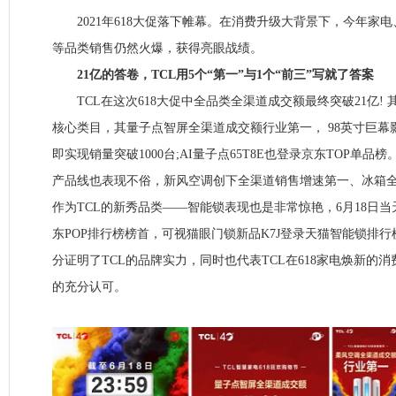
2021年618大促落下帷幕。在消费升级大背景下，今年家电
等品类销售仍然火爆，获得亮眼战绩。
21亿的答卷，TCL用5个“第一”与1个“前三”写就了答案
TCL在这次618大促中全品类全渠道成交额最终突破21亿! 其
核心类目，其量子点智屏全渠道成交额行业第一， 98英寸巨幕影
即实现销量突破1000台;AI量子点65T8E也登录京东TOP单品
产品线也表现不俗，新风空调创下全渠道销售增速第一、冰箱
作为TCL的新秀品类——智能锁表现也是非常惊艳，6月18日
东POP排行榜榜首，可视猫眼门锁新品K7J登录天猫智能锁排行
分证明了TCL的品牌实力，同时也代表TCL在618家电焕新的
的充分认可。