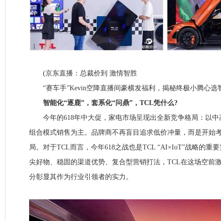
(京东直播：总裁价到 激情智胜
“赛车手”Kevin空降直播间豪横发福利，揭秘终极小腾心选
智能化“逐鹿”，套系化“问鼎”，TCL凭什么?
今年的618年中大促，家电市场呈现出全新竞争格局：以中
组合模式销售为主。品牌商不再盲目追求低价冲量，而是开始
局。对于TCL而言，今年618之战也是TCL “AI×IoT”战略
尖好物、稳固的渠道优势、复合型营销打法，TCL在这场空前
分彰显其作为行业引领者的实力。