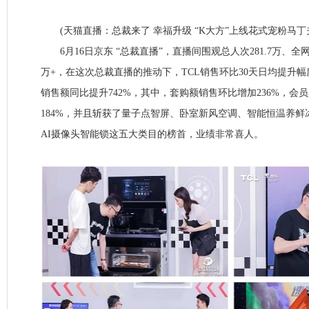
(天猫直播：总裁来了 幸福升级 “K大方”上线花式宠粉马丁
6月16日京东 “总裁直播”，直播间围观总人次281.7万、全网
万+，在这次总裁直播的推动下，TCL销售环比30天日均提升幅
销售额同比提升742%，其中，套购额销售环比增加236%，会
184%，并且斩获了量子点智屏、卧室新风空调、智能恒温养
AI摄像头智能锁这五大类目的榜首，业绩非常喜人。