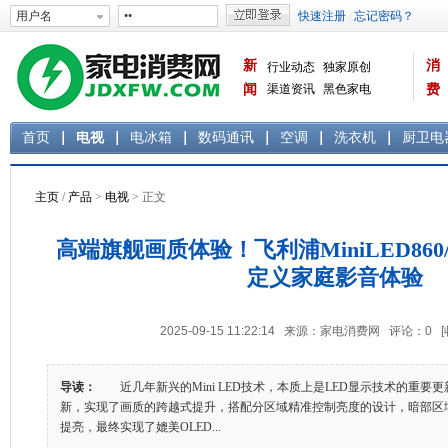
新
消
行业动态
独家原创
闻
渠道资讯
黑色家电
费
白色家电
生活电器
首页
电视
电冰箱
数码通讯
空调
洗衣机
厨卫电
主页
/
产品
>
电视
> 正文
高端旗舰画质体验！飞利浦MiniLED860
定义家庭影音体验
2025-09-15 11:22:14 来源：家电消费网 评论：
0
导读：
近几年新兴的Mini LED技术，本质上是LED显示技术的重要
新，实现了画质的跨越式提升，搭配分区域精准控制亮度的设计，暗部区
提亮，最终实现了媲美OLED...