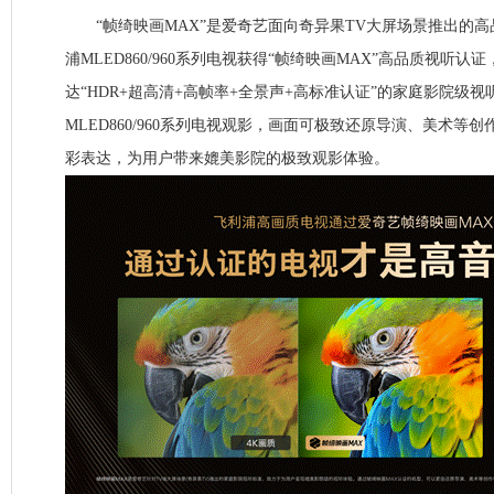
“帧绮映画MAX”是爱奇艺面向奇异果TV大屏场景推出的高
浦MLED860/960系列电视获得“帧绮映画MAX”高品质视听认
达“HDR+超高清+高帧率+全景声+高标准认证”的家庭影院级
MLED860/960系列电视观影，画面可极致还原导演、美术等
彩表达，为用户带来媲美影院的极致观影体验。