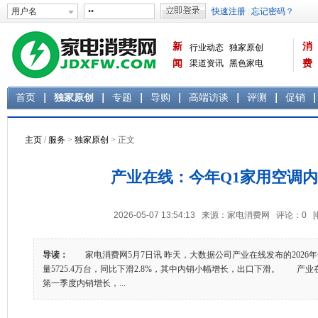
新
消
行业动态
独家原创
闻
渠道资讯
黑色家电
费
白色家电
生活电器
首页
独家原创
专题
导购
高端访谈
评测
促销
主页
/
服务
>
独家原创
> 正文
产业在线：今年Q1家用空调
2026-05-07 13:54:13 来源：家电消费网 评论：
0
导读：
家电消费网5月7日讯 昨天，大数据公司产业在线发布的2026
量5725.4万台，同比下滑2.8%，其中内销小幅增长，出口下滑。 产
第一季度内销增长，...