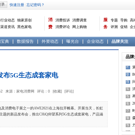
消
服
行业动态
独家原创
消费投诉
消费调查
专题
导购
高
渠道资讯
黑色家电
费
消费评论
网上购物
务
评测
促销
企
白色家电
生活电器
选购宝典
数据报告
家电常识
资讯
曝光台
品牌关注
购宝典
数据报告
外资动态
曝光台
企业动态
品牌关注
品牌
发布5G生态成套家电
9:52:52 来源：家电消费网 评论：
0
[收藏]
[评论]
费电子展之一的AWE2021在上海拉开帷幕。开展当天，长虹
题的新品发布会，推出CHiQ仰望系列5G生态成套家电，产品涵