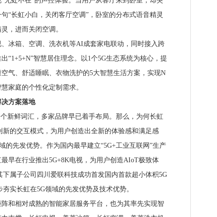
“无处不在”的声控体验。当用户从客厅来到卧室，却突
句“长虹小白，关闭客厅空调”，卧室的分布式语音精灵
精灵，进而关闭空调。
冰箱、空调、洗衣机等AI成套家电联动，同时接入跨
“1+5+N”智慧居住理念。以1个5G生态系统为核心，提
空气、舒适睡眠、衣物洗护的5大智慧生活方案，实现N
智慧家庭的个性化定制需求。
决方案落地
个新鲜词汇，多家品牌早已着手布局。那么，为何长虹
创新的交互模式，为用户创造出全新的体验感和满足感
域的先发优势。作为国内最早建立“5G+工业互联网”生产
早在行业推出5G+8K电视，为用户创造AIoT极致体
其下属子公司四川爱联科技成功首发国内首款超小体积5G
步夯实长虹在5G领域的先发优势及技术优势。
和相对成熟的智能家居服务平台，也为其率先实现智