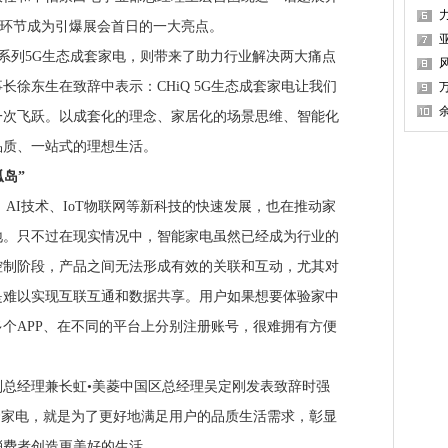
杠”环节成为引爆展会首日的一大亮点。
”系列5G生态成套家电，则带来了助力行业解决两大痛点
长徐东生在致辞中表示：CHiQ 5G生态成套家电让我们
一次飞跃。以成套化的理念、家居化的场景思维、智能化
1
品质、一站式的理想生活。
岛”
I技术、IoT物联网等新科技的快速发展，也在推动家
地。只不过在现实情况中，智能家电虽然已经成为行业的
控制阶段，产品之间无法形成有效的关联和互动，尤其对
是难以实现互联互通和数据共享。用户如果想要体验家中
个APP、在不同的平台上分别注册账号，很难拥有方便
经理兼长虹•美菱中国区总经理吴定刚发表致辞时强
态成套家电，就是为了更好地满足用户的品质生活需求，彰显
消费者创造更美好的生活。