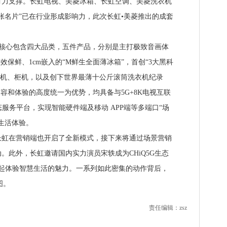
有力支撑。长虹电视、美菱冰箱、长虹空调、美菱洗衣机
张名片”已在行业形成影响力，此次长虹•美菱推出的成套
电核心包含四大品类，五件产品，分别是主打极致音画体
长效保鲜、1cm嵌入的“M鲜生全面薄冰箱”，首创“3大黑科
调挂机、柜机，以及创下世界最薄十公斤滚筒洗衣机纪录
内容和体验的高度统一为优势，均具备与5G+8K电视互联
生态服务平台，实现智能硬件端及移动 APP端等多端口“场
生活体验。
在营销端也开启了全新模式，接下来将通过场景营销
。此外，长虹邀请国内实力演员宋轶成为CHiQ5G生态
一起体验智慧生活的魅力。一系列如此密集的动作背后，
图。
责任编辑：zsz