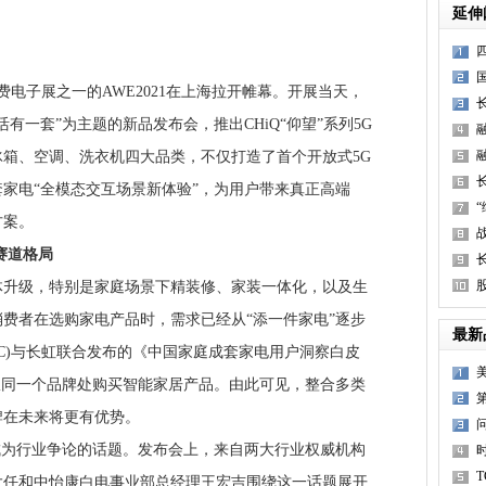
延伸
电子展之一的AWE2021在上海拉开帷幕。开展当天，
有一套”为主题的新品发布会，推出CHiQ“仰望”系列5G
箱、空调、洗衣机四大品类，不仅打造了首个开放式5G
家电“全模态交互场景新体验”，为用户带来真正高端
方案。
赛道格局
级，特别是家庭场景下精装修、家装一体化，以及生
费者在选购家电产品时，需求已经从“添一件家电”逐步
最新
VC)与长虹联合发布的《中国家庭成套家电用户洞察白皮
从同一个品牌处购买智能家居产品。由此可见，整合多类
牌在未来将更有优势。
为行业争论的话题。发布会上，来自两大行业权威机构
大任和中怡康白电事业部总经理王宏吉围绕这一话题展开