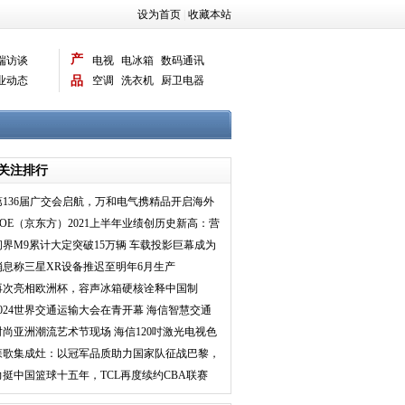
设为首页
|
收藏本站
产
端访谈
电视
电冰箱
数码通讯
业动态
品
空调
洗衣机
厨卫电器
智能新品
电脑相机
关注排行
第136届广交会启航，万和电气携精品开启海外
新征程
BOE（京东方）2021上半年业绩创历史新高：营
收破千亿 净利
问界M9累计大定突破15万辆 车载投影巨幕成为
主流
消息称三星XR设备推迟至明年6月生产
再次亮相欧洲杯，容声冰箱硬核诠释中国制
造“新模样”
2024世界交通运输大会在青开幕 海信智慧交通
重磅亮相
时尚亚洲潮流艺术节现场 海信120吋激光电视色
彩表现惊艳时
森歌集成灶：以冠军品质助力国家队征战巴黎，
实力彰显中国品
力挺中国篮球十五年，TCL再度续约CBA联赛