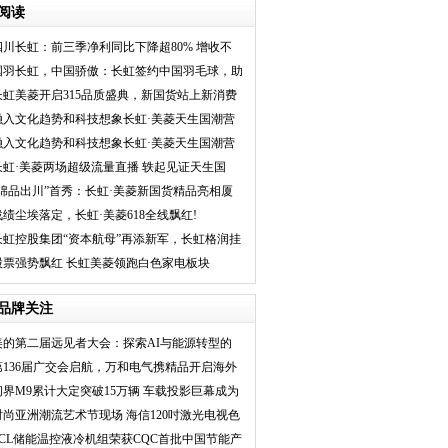
阅读
四川长虹：前三季净利同比下降超80% 增收不
增利成业绩“魔
国羽长虹，中国骄傲：长虹签约中国羽毛球，助
力"科技+体育"
长虹美菱开启315品质盛典，新国货站上新消费
C位
融入文化趋势和科技想象长虹·美菱天生国潮营
造用户深口碑
融入文化趋势和科技想象长虹·美菱天生国潮营
造用户深口碑
长虹·美菱两场超级流量直播 轶起见证天生国
潮“新活法”
“绵品出川”首秀：长虹·美菱新国货精品亮相厦
门
战绩尘埃落定，长虹·美菱618全线飘红!
长虹控股集团“资本航母”再添新军，长虹格润挂
牌“新三板”
股票强势飘红 长虹美菱领跑白色家电板块
品牌关注
美的第二届远见者大会：探索AI与能源转型的
未来
第136届广交会启航，万和电气携精品开启海外
新征
问界M9累计大定突破15万辆 车载投影巨幕成为
主流
时尚亚洲潮流艺术节现场 海信120吋激光电视色
彩
TCL储能温控液冷机组荣获CQC首批中国节能产