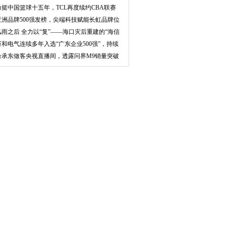
品认证
力挺中国篮球十五年，TCL再度续约CBA联赛
亚洲品牌500强发榜，尖端科技赋能长虹品牌位
次创
风雨之后 全力以“复”——海口灾后重建的“海信
万和电气连续多年入选“广东企业500强”，持续
打
余承东做客央视直播间，透露问界M9销量突破
4万辆