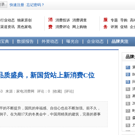
消
服
行业动态
独家原创
消费投诉
消费调查
专题
导购
高
渠道资讯
黑色家电
费
消费评论
网上购物
务
评测
促销
企
白色家电
生活电器
选购宝典
数据报告
家电常识
资讯
曝光台
品牌关注
购宝典
数据报告
外资动态
曝光台
企业动态
品牌关注
品牌
5品质盛典，新国货站上新消费C位
3:39:53 来源：家电消费网 评论：
0
[收藏]
[评论]
的不断提升，国民的幸福感、自信心也在不断加强。前不久，
例子。在为期17天的冬奥会中，中国用精美的建筑，完善的赛事