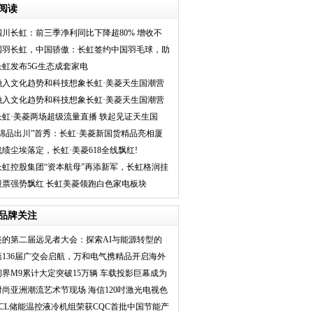
阅读
四川长虹：前三季净利同比下降超80% 增收不
增利成业绩“魔
国羽长虹，中国骄傲：长虹签约中国羽毛球，助
力"科技+体育"
长虹发布5G生态成套家电
融入文化趋势和科技想象长虹·美菱天生国潮营
造用户深口碑
融入文化趋势和科技想象长虹·美菱天生国潮营
造用户深口碑
长虹·美菱两场超级流量直播 轶起见证天生国
潮“新活法”
“绵品出川”首秀：长虹·美菱新国货精品亮相厦
门
战绩尘埃落定，长虹·美菱618全线飘红!
长虹控股集团“资本航母”再添新军，长虹格润挂
牌“新三板”
股票强势飘红 长虹美菱领跑白色家电板块
品牌关注
美的第二届远见者大会：探索AI与能源转型的
未来
第136届广交会启航，万和电气携精品开启海外
新征
问界M9累计大定突破15万辆 车载投影巨幕成为
主流
时尚亚洲潮流艺术节现场 海信120吋激光电视色
彩
TCL储能温控液冷机组荣获CQC首批中国节能产