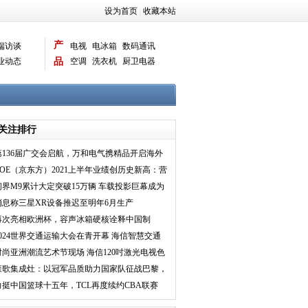
设为首页
|
收藏本站
产
端访谈
电视
电冰箱
数码通讯
业动态
品
空调
洗衣机
厨卫电器
智能新品
电脑相机
关注排行
第136届广交会启航，万和电气携精品开启海外
新征程
BOE（京东方）2021上半年业绩创历史新高：营
收破千亿 净利
问界M9累计大定突破15万辆 车载投影巨幕成为
主流
消息称三星XR设备推迟至明年6月生产
再次亮相欧洲杯，容声冰箱硬核诠释中国制
造“新模样”
2024世界交通运输大会在青开幕 海信智慧交通
重磅亮相
时尚亚洲潮流艺术节现场 海信120吋激光电视色
彩表现惊艳时
森歌集成灶：以冠军品质助力国家队征战巴黎，
实力彰显中国品
力挺中国篮球十五年，TCL再度续约CBA联赛