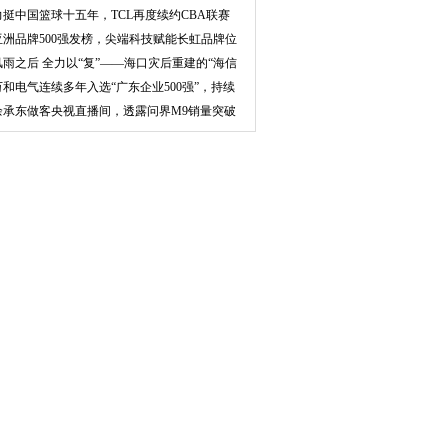
品认证
力挺中国篮球十五年，TCL再度续约CBA联赛
亚洲品牌500强发榜，尖端科技赋能长虹品牌位
次创
风雨之后 全力以“复”——海口灾后重建的“海信
万和电气连续多年入选“广东企业500强”，持续
打
余承东做客央视直播间，透露问界M9销量突破
4万辆