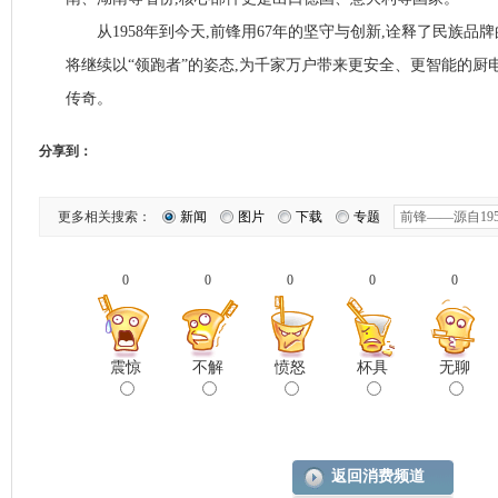
从1958年到今天,前锋用67年的坚守与创新,诠释了民族品牌
将继续以“领跑者”的姿态,为千家万户带来更安全、更智能的厨
传奇。
分享到：
更多相关搜索：
新闻
图片
下载
专题
0
0
0
0
0
震惊
不解
愤怒
杯具
无聊
返回消费频道