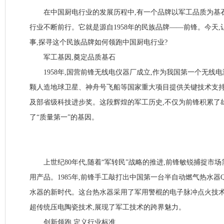
在中国厨电行业的发展历程中,有一个品牌以军工品质为基石
行业不断前行。它就是源自1958年的民族品牌——前锋。今天
事,探寻这个民族品牌如何领跑中国厨电行业?
军工基因,奠定品质基石
1958年,国营前锋无线电仪器厂成立,作为我国第一个无线电
颗人造地球卫星、神舟号飞船等国家重大项目提供关键技术支持
及部省级科技进步奖。这段辉煌的军工历史,不仅为前锋积累了
了“质量第一”的基因。
上世纪80年代,随着“军转民”战略的推进,前锋敏锐捕捉市场
用产品。1985年,前锋手工敲打出中国第一台半自动燃气热水器Q
水器的新时代。这台热水器采用了军用警棍的电子脉冲点火技术(
超传统压电陶瓷技术,展现了军工技术的跨界魅力。
创新领跑,定义行业标准