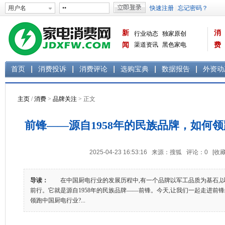
新
消
行业动态
独家原创
闻
渠道资讯
黑色家电
费
白色家电
生活电器
首页
消费投诉
消费评论
选购宝典
数据报告
外资动
主页
/
消费
>
品牌关注
> 正文
前锋——源自1958年的民族品牌，如何
2025-04-23 16:53:16 来源：搜狐 评论：
0
[收藏
导读：
在中国厨电行业的发展历程中,有一个品牌以军工品质为基石,以
前行。它就是源自1958年的民族品牌——前锋。今天,让我们一起走进前
领跑中国厨电行业?...