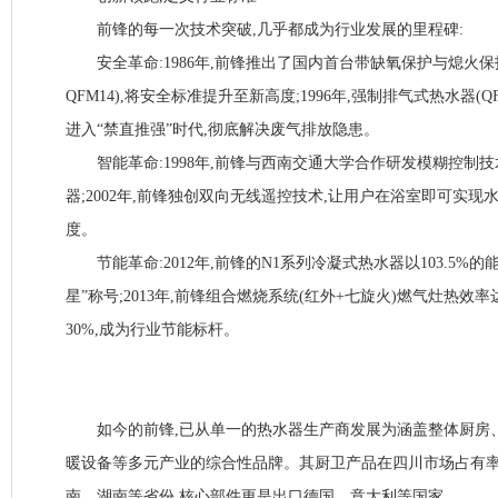
前锋的每一次技术突破,几乎都成为行业发展的里程碑:
安全革命:1986年,前锋推出了国内首台带缺氧保护与熄火保护装
QFM14),将安全标准提升至新高度;1996年,强制排气式热水器(Q
进入“禁直推强”时代,彻底解决废气排放隐患。
智能革命:1998年,前锋与西南交通大学合作研发模糊控制技
器;2002年,前锋独创双向无线遥控技术,让用户在浴室即可实现
度。
节能革命:2012年,前锋的N1系列冷凝式热水器以103.5%
星”称号;2013年,前锋组合燃烧系统(红外+七旋火)燃气灶热效率
30%,成为行业节能标杆。
如今的前锋,已从单一的热水器生产商发展为涵盖整体厨房
暖设备等多元产业的综合性品牌。其厨卫产品在四川市场占有率超
南、湖南等省份,核心部件更是出口德国、意大利等国家。