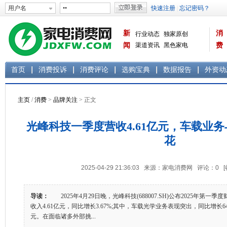
新
消
行业动态
独家原创
闻
渠道资讯
黑色家电
费
白色家电
生活电器
首页
消费投诉
消费评论
选购宝典
数据报告
外资动
主页
/
消费
>
品牌关注
> 正文
光峰科技一季度营收4.61亿元，车载业
花
2025-04-29 21:36:03 来源：家电消费网 评论：
0
导读：
2025年4月29日晚，光峰科技(688007.SH)公布2025年第
收入4.61亿元，同比增长3.67%;其中，车载光学业务表现突出，同比增长64.
元。在面临诸多外部挑...