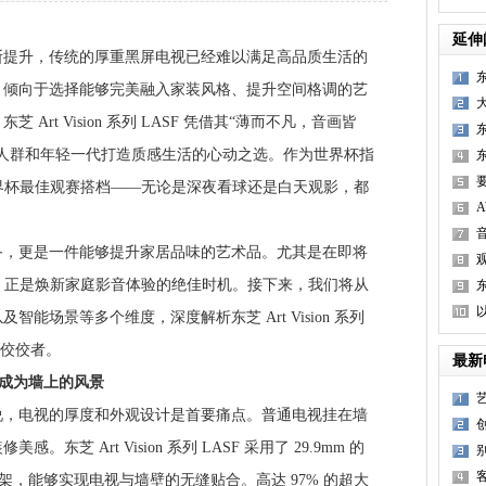
延伸
升，传统的厚重黑屏电视已经难以满足高品质生活的
，倾向于选择能够完美融入家装风格、提升空间格调的艺
Art Vision 系列 LASF 凭借其“薄而不凡，音画皆
人群和年轻一代打造质感生活的心动之选。作为世界杯指
称世界杯最佳观赛搭档——无论是深夜看球还是白天观影，都
更是一件能够提升家居品味的艺术品。尤其是在即将
热期，正是焕新家庭影音体验的绝佳时机。接下来，我们将从
能场景等多个维度，深度解析东芝 Art Vision 系列
的佼佼者。
最新
电视成为墙上的风景
艺
电视的厚度和外观设计是首要痛点。普通电视挂在墙
芝 Art Vision 系列 LASF 采用了 29.9mm 的
挂架，能够实现电视与墙壁的无缝贴合。高达 97% 的超大