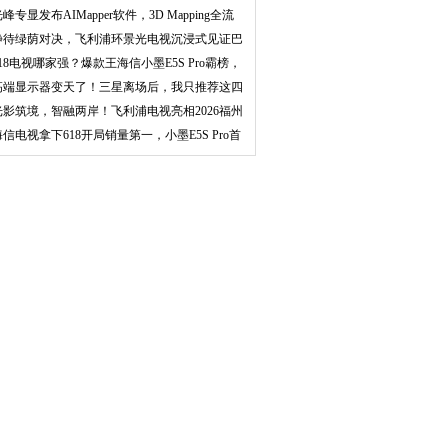
在家
峰专显发布AIMapper软件，3D Mapping全流
程更
静待绿荫对决，飞利浦环景光电视沉浸式见证巴
萨群
618电视哪家强？爆款王海信小墨E5S Pro霸榜，
G
高端显示器变天了！三星离场后，我只推荐这四
款
光影筑境，智融两岸！飞利浦电视亮相2026福州
国际
海信电视拿下618开局销量第一，小墨E5S Pro首
发