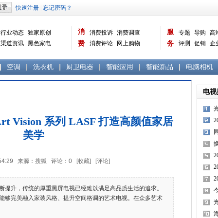
消
服
行业动态
独家原创
消费投诉
消费调查
专题
导购
高
渠道资讯
黑色家电
费
消费评论
网上购物
务
评测
促销
企
白色家电
生活电器
选购宝典
数据报告
家电常识
资讯
曝光台
品牌关注
空调
洗衣机
厨卫电器
智能应用
智能新品
电脑相机
电视
 Vision 系列 LASF 打造高颜值家居
美学
懂
2
14:54:29 来源：搜狐 评论：
0
[收藏]
[评论]
提升，传统的厚重黑屏电视已经难以满足高品质生活的追求。
能够完美融入家装风格、提升空间格调的艺术电视。在众多艺术
光