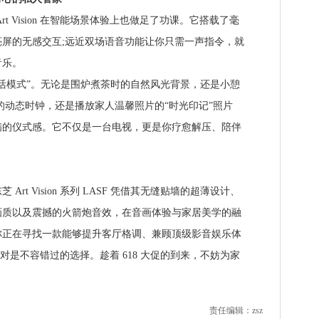
 Vision 在智能场景体验上也做足了功课。它搭载了毫
屏的无感交互;远近双场语音功能让你只需一声指令，就
音乐。
模式”。无论是围炉煮茶时的自然风光背景，还是小憩
的动态时钟，还是播放家人温馨照片的“时光印记”照片
满的仪式感。它不仅是一台电视，更是你疗愈解压、陪伴
t Vision 系列 LASF 凭借其无缝贴墙的超薄设计、
画质以及震撼的火箭炮音效，在音画体验与家居美学的融
你正在寻找一款能够提升客厅格调、兼顾顶级影音娱乐体
on 绝对是不容错过的选择。趁着 618 大促的到来，不妨为家
责任编辑：zsz