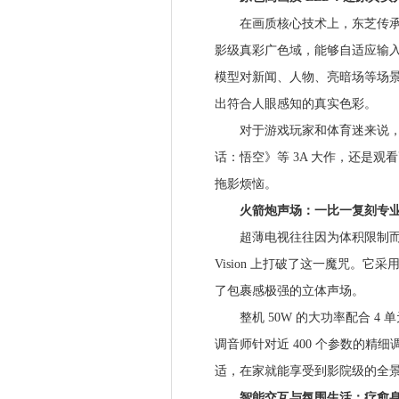
在画质核心技术上，东芝传承了 70
影级真彩广色域，能够自适应输入
模型对新闻、人物、亮暗场等场
出符合人眼感知的真实色彩。
对于游戏玩家和体育迷来说，HS
话：悟空》等 3A 大作，还是
拖影烦恼。
火箭炮声场：一比一复刻专业
超薄电视往往因为体积限制而牺
Vision 上打破了这一魔咒。它采
了包裹感极强的立体声场。
整机 50W 的大功率配合 4 
调音师针对近 400 个参数的
适，在家就能享受到影院级的全
智能交互与氛围生活：疗愈身