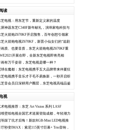
发即成爆款
阅读
东芝电视：用东芝节，重新定义家的温度
大屏神器东芝C340F新年献礼，演绎家电科技与
时尚交融新篇
东芝火箭炮Z670KF开启预售，百年创想引领家
居娱乐新潮流
东芝火箭炮电视Z670KF，新晋小仙女们的“追剧
神器”
要画质、也要音质，东芝火箭炮电视Z670KF重
新定义电视音响
AWE2021开展在即，全新东芝电视即将亮相
音画有万千姿容，东芝电视是哪一种？
观球在魔都：东芝电视携手五大品牌带来仲夏狂
欢之夜
东芝电视携手音乐才子毛不易焕新，一秒开启听
觉盛宴
以芝音会员日深耕用户圈层，东芝电视高端品鉴
会焕新升级
电视
术电视推荐：东芝 Art Vision 系列 LASF
创维壁纸电视全国艺术巡展登陆成都，年轻潮力
热度
别等踩了坑才后悔！新款RGB-Mini LED电视推
荐干
客厅秒变IMAX：索尼115英寸巨幕+ Trio音响，