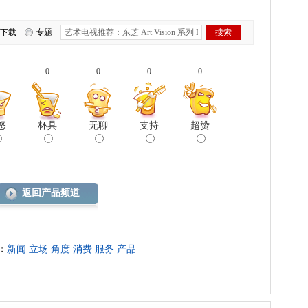
下载
专题
0
0
0
0
怒
杯具
无聊
支持
超赞
返回产品频道
：
新闻
立场
角度
消费
服务
产品