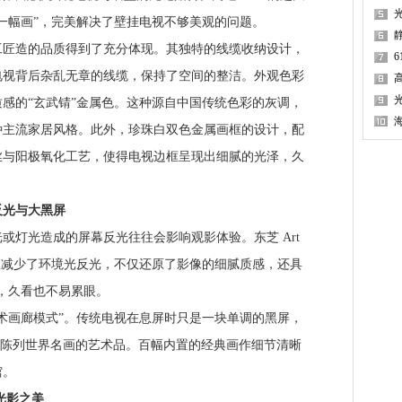
光
一幅画”，完美解决了壁挂电视不够美观的问题。
造的品质得到了充分体现。其独特的线缆收纳设计，
电视背后杂乱无章的线缆，保持了空间的整洁。外观色彩
R
感的“玄武锖”金属色。这种源自中国传统色彩的灰调，
种主流家居风格。此外，珍珠白双色金属画框的设计，配
丝与阳极氧化工艺，使得电视边框呈现出细腻的光泽，久
光与大黑屏
灯光造成的屏幕反光往往会影响观影体验。东芝 Art
，有效减少了环境光反光，不仅还原了影像的细腻质感，还具
闪，久看也不易累眼。
画廊模式”。传统电视在息屏时只是一块单调的黑屏，
一键切换为陈列世界名画的艺术品。百幅内置的经典画作细节清晰
馆。
光影之美