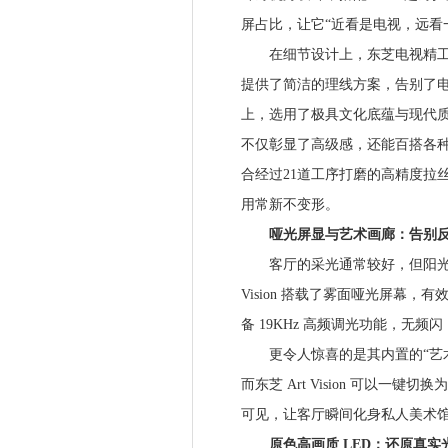
屏占比，让它“近看是电视，远看
在细节设计上，东芝电视精工匠
提供了简洁的理线方案，告别了
上，选用了极具文化底蕴与现代质
不仅彰显了高级感，还能百搭各
合经过21道工序打磨的高精度拉
用常新不变形。
哑光屏显与艺术画廊：告别反
客厅的采光通常较好，但阳光或
Vision 搭载了雾面哑光屏幕
备 19KHz 高频调光功能，无频
更令人惊喜的是其内置的“艺术
而东芝 Art Vision 可以
可见，让客厅瞬间化身私人美术
原色高画质 LED：还原真实