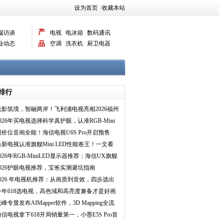
设为首页
|
收藏本站
产
端访谈
电视
电冰箱
数码通讯
业动态
品
空调
洗衣机
厨卫电器
智能新品
电脑相机
排行
光影筑境，智融两岸！飞利浦电视亮相2026福州
国际招商月暨海
2026年买电视选择科学真护眼，认准RGB-Mini
LED电视
同价位音画全能！海信电视U6S Pro开启预售
换新电视认准旗舰Mini LED性能卷王！一文看
Vidda 发现X
026年RGB-MiniLED显示器推荐：海信UX旗舰
登场，终结高端显
2026护眼电视推荐，宝爸实测避坑指南
2026 年电视机推荐：从画质到音效，四步选出
全能旗舰电视
今年618选电视，高色域和高亮度兼备才是好画
质！
峰专显发布AIMapper软件，3D Mapping全流
程更简单、智能
海信电视拿下618开局销量第一，小墨E5S Pro首