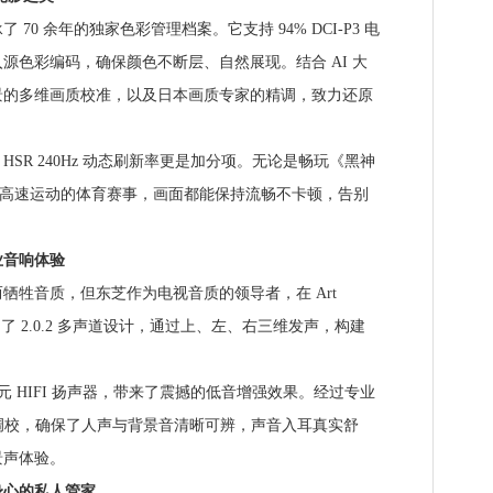
 余年的独家色彩管理档案。它支持 94% DCI-P3 电
源色彩编码，确保颜色不断层、自然展现。结合 AI 大
景的多维画质校准，以及日本画质专家的精调，致力还原
R 240Hz 动态刷新率更是加分项。无论是畅玩《黑神
观看高速运动的体育赛事，画面都能保持流畅不卡顿，告别
音响体验
牲音质，但东芝作为电视音质的领导者，在 Art
用了 2.0.2 多声道设计，通过上、左、右三维发声，构建
单元 HIFI 扬声器，带来了震撼的低音增强效果。经过专业
精细调校，确保了人声与背景音清晰可辨，声音入耳真实舒
景声体验。
心的私人管家