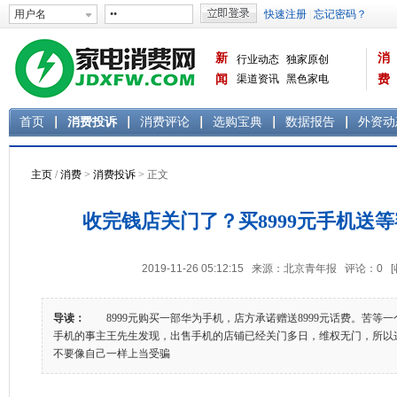
新
消
行业动态
独家原创
闻
渠道资讯
黑色家电
费
白色家电
生活电器
首页
消费投诉
消费评论
选购宝典
数据报告
外资动
主页
/
消费
>
消费投诉
> 正文
收完钱店关门了？买8999元手机送
2019-11-26 05:12:15 来源：北京青年报 评论：
0
导读：
8999元购买一部华为手机，店方承诺赠送8999元话费。苦等
手机的事主王先生发现，出售手机的店铺已经关门多日，维权无门，所以
不要像自己一样上当受骗