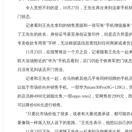
令人意想不到的是，10月27日，王先生再次来到这家手机
门状态。
记者看到王先生拿到的销售票据和一张写有“手机增值服务”
了王先生的姓名、身份证号甚至身份证复印件，但是店方所盖的
专卖收款专用章”字样，无法根据该信息查找到任何商家或者负
11月23日，在报警将近一个月之后，记者随着王先生一起
联大浴场附近的“华为”手机店看到，店门仍处于铁将军把门状
日没有见到该店开门营业。
记者和王先生一起，在马驹桥其他几乎有同样招牌的手机店
以低于市场价向外销售手机。一部华为mate30Pro(8G+128G)
的店员称4900元就能出售;一部oppo reno2，官网售价2999
可以降价600元进行销售。
“只要比市场价低了很多，或者有大量优惠承诺，都可能存
要像我一样落入别人设下的套路。”王先生表示，他想以自己的
11月23日下午，记者随王先生一起来到马驹桥派出所，接