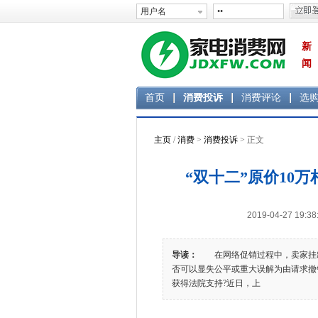
新
闻
首页
消费投诉
消费评论
选
主页
/
消费
>
消费投诉
> 正文
“双十二”原价10
2019-04-27 1
导读：
在网络促销过程中，卖家挂出
否可以显失公平或重大误解为由请求撤
获得法院支持?近日，上