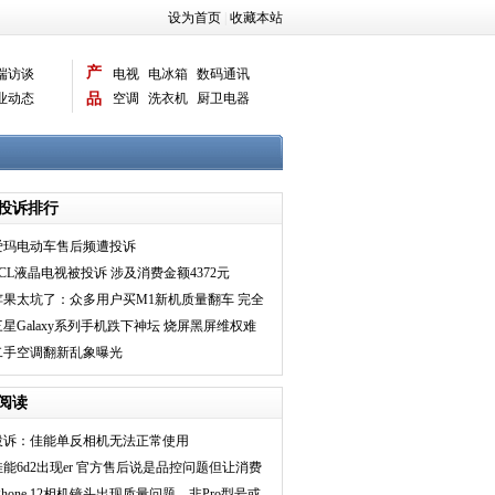
设为首页
|
收藏本站
产
端访谈
电视
电冰箱
数码通讯
业动态
品
空调
洗衣机
厨卫电器
智能新品
电脑相机
投诉排行
爱玛电动车售后频遭投诉
TCL液晶电视被投诉 涉及消费金额4372元
苹果太坑了：众多用户买M1新机质量翻车 完全
没法用
三星Galaxy系列手机跌下神坛 烧屏黑屏维权难
频遭投诉
二手空调翻新乱象曝光
阅读
投诉：佳能单反相机无法正常使用
佳能6d2出现er 官方售后说是品控问题但让消费
者付费维修
iPhone 12相机镜头出现质量问题，非Pro型号或