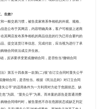
、生效?
一般交易习惯，被告卖家将系争相机的外观、规格、
品信息公布于其网店，内容明确具体，客户可根据上述商
告在其网店发布系争相机的商品信息的行为已符合要约的
商品、提交送货订单信息、完成付款，应当视为进行了承
的购物合同依法成立并生效。
础，反诉要求变更或撤销合同，是否恰当?撤销合同
》第五十四条第一款第(二)项“在订立合同时显失公平
或撤销合同，是否恰当。根据《民法总则》对订立合同
“显失公平”的适用条件为一方利用对方处于危困状态、缺
之危”为因、“显失公平”为果。而本案的原告是普通消费
络购物合同缔约时，被告显然不存在危困状态或缺乏判定