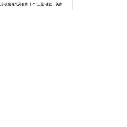
京东被投诉又买假货 十个“三星”硬盘，买家