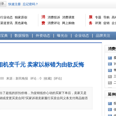
消
服
行业动态
独家原创
消费投诉
消费调查
专题
导购
高
渠道资讯
黑色家电
费
消费评论
网上购物
务
评测
促销
企
白色家电
生活电器
选购宝典
数据报告
家电常识
资讯
曝光台
品牌关注
购宝典
数据报告
外资动态
曝光台
企业动态
品牌关注
消费
万相机变千元 卖家以标错为由欲反悔
9:38:00 来源：新民晚报 评论：
0
[收藏]
[评论]
了超低的折扣价格，为促销低价心动的买家下单后，卖家又是
延伸
销或变更买卖合同?买家诉请卖家履行买卖合同义务支付商品能否