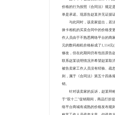
价格的行为按照《合同法》规定
单是承诺。现原告赵某并无证据
与此同时，该卖家提出，若法院
徕卡相机的买卖合同中的价格变更为
作人员由于不熟悉网络平台的商家后
元的数码相机价格标成了1,114元
修改，但在此期间仍有包括原告
联系赵某说明情况并希望赵某取
被告卖家工作人员没有经验、疏
则，属于《合同法》第五十四条
销。
针对该卖家的反诉，赵某辩称不
于“双十二”促销期间，商品打折
络平台商城有成熟的价格发布规
称其工作人员疏忽大意，但疏忽