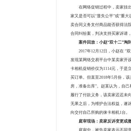
在网络促销过程中，卖家挂出了
家又是否可以“显失公平”或“重
卖合同义务支付商品能否获得法院
合同纠纷案，判决支持买家诉请
案件回放：小赵“双十二”淘到
2017年12月12日，小赵在 
发现某网络交易平台中某卖家开设
卡相机促销价仅为1114元，于
买订单。但直至2018年5月份
房，准备出库”。赵某认为，自己
履行了付款义务，该卖家迟迟未
无果之后，为维护合法权益，遂
向交付自己所购的徕卡相机1台。
庭审现场：卖家反诉变更或撤
庭审中，被告卖家表示不同意原