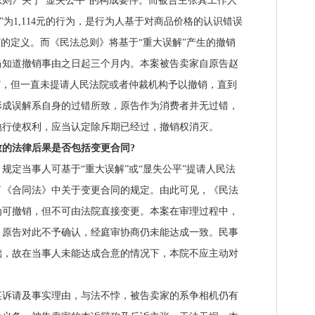
则》关于“显失公平”的构成要件。而被告主张其工作人
标价”为1,114元的行为，是行为人基于对商品价格的认识错误
”的定义。而《民法总则》将基于“重大误解”产生的撤销
当知道撤销事由之日起三个月内。本案被告卖家自原告赵
”，但一直未提请人民法院或者仲裁机构予以撤销，直到
形成误解系自身的过错所致，原告作为消费者并无过错，
地行使权利，应当认定除斥期已经过，撤销权消灭。
的法律后果是否包括变更合同?
定当事人可基于“重大误解”或“显失公平”提请人民法
了《合同法》中关于变更合同的规定。由此可见，《民法
为可撤销，但不可由法院直接变更。本案在审理过程中，
，原告对此不予确认，经庭审协商仍未能达成一致。民事
础，故在当事人未能达成合意的情况下，本院不应主动对
请及事实理由，与法不悖，被告卖家的系争相机仍有