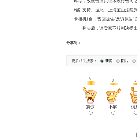
库存，故被告应负继续履行合同
难以支持。据此，上海宝山法院判
卡相机1台，驳回被告(反诉原告
判决后，该卖家不服判决提出
分享到：
更多相关搜索：
新闻
图片
6
3
3
震惊
不解
愤