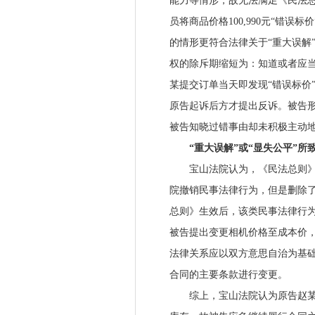
能力等情形，故无法满足《民法总
员将商品价格100,990元“错误
的情形更符合法律关于“重大误解
权的除斥期缩短为：知道或者应
某提交订单当天即发现“错误标价
原告起诉后方才提出反诉。被告
被告知晓过错事由却未积极主动
“重大误解”或“显失公平”所致
宝山法院认为，《民法总则》规
院撤销民事法律行为，但是删除
总则》生效后，该类民事法律行
被告提出变更相机价格至成本价
法律关系应以双方意思自治为基
合同的主要条款进行变更。
综上，宝山法院认为原告赵某诉