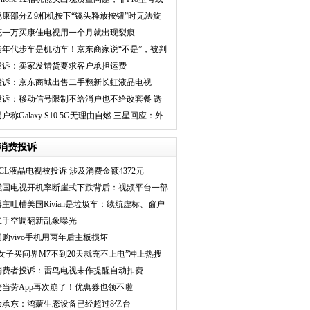
可先上市
尼康部分Z 9相机按下“镜头释放按钮”时无法旋
转镜头或卡口
花一万买康佳电视用一个月就出现裂痕
老年代步车是机动车！京东商家说“不是”，被判
退车再赔9万
投诉：卖家发错货要求客户承担运费
投诉：京东商城出售二手翻新长虹液晶电视
投诉：移动信号限制不给消户也不给改套餐 诱
导欺诈
户称Galaxy S10 5G无理由自燃 三星回应：外
力所致
消费投诉
TCL液晶电视被投诉 涉及消费金额4372元
我国电视开机率断崖式下跌背后：视频平台一部
剧收
博主吐槽美国Rivian是垃圾车：续航虚标、窗户
漏风
二手空调翻新乱象曝光
网购vivo手机用两年后主板损坏
“女子买问界M7不到20天就充不上电”冲上热搜
消费者投诉：雷鸟电视未作提醒自动扣费
麦当劳App再次崩了！优惠券也领不啦
余承东：鸿蒙生态设备已经超过8亿台