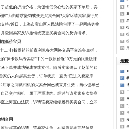
超低的折扣价格，为促销低价心动的买家下单后，卖
大误解”为由请求撤销或变更买卖合同?买家诉请卖家履行买
支持?近日，上海市宝山区人民法院审理了一起网络购物
，并驳回卖家反诉撤销或变更买卖合同的反诉请求。
超低价宝贝
用
“双十二”打折促销的前夜浏览各大网络交易平台准备血拼，
的“徕卡数码专卖店”中的一款原价近10万元的限量版徕
最新
是立马下单并成功完成在线支付。随后卖家确认了赵某的购
，该卖家仍未向赵某发货，订单状态一直为“已进入卖家库
和店家之间就相机的买卖合同已成立并生效，自己也早已
向自己交付相机，属于严重违约。经过与该卖家多次协商
诉至上海宝山法院，诉请该卖家继续履行买卖合同，立即
销合同
告赵某的诉请。该卖家认为，在网店发布商品信息、