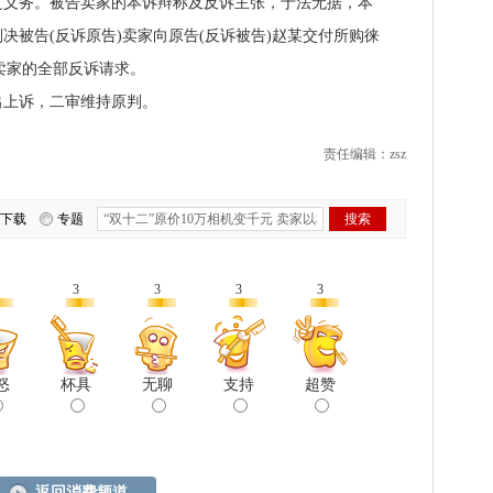
之义务。被告卖家的本诉辩称及反诉主张，于法无据，本
决被告(反诉原告)卖家向原告(反诉被告)赵某交付所购徕
)卖家的全部反诉请求。
上诉，二审维持原判。
责任编辑：zsz
下载
专题
3
3
3
3
怒
杯具
无聊
支持
超赞
返回消费频道