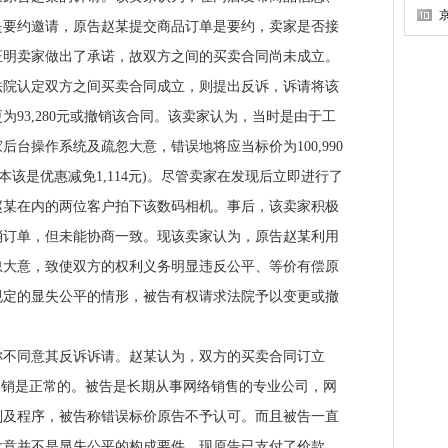
是要约邀请，原告赵某提交商品订单是要约，卖家是否接
证明卖家做出了承诺，故双方之间的买卖合同尚未成立。
认定双方之间买卖合同成立，则提出反诉，诉请将该
93,280元或撤销该合同。该卖家认为，当时是由于工
台操作系统及疏忽大意，错误地将应当标价为100,990
(本该是优惠减免1,114元)。尽管卖家在发现后立即进行了
赵某在内的两位客户拍下该数码相机。事后，该卖家积极
消订单，但未能协商一致。现该卖家认为，原告赵某利用
忽大意，致使双方的权利义务明显违反公平、等价有偿原
规定的显失公平的情形，被告有权请求法院予以变更或撤
同意其反诉诉请。赵某认为，双方的买卖合同订立
促销是正常的。被告是长期从事网络销售的专业公司，网
则及程序，被告称错误标价原告不予认可。而且被告一直
大意并不是显失公平的构成要件。现原告已支付了价款，