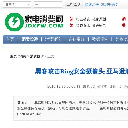
新
消
行业动态
独家原创
闻
渠道资讯
黑色家电
费
白色家电
生活电器
首页
消费投诉
消费评论
选购宝典
数据报告
外资动
主页
/
消费
>
消费投诉
> 正文
黑客攻击Ring安全摄像头 亚马
2019-12-30 09:09:43 来源：新浪科技 评论：
0
[
导读：
北京时间12月30日早间消息，美国阿拉巴马州一位房主起诉亚马
安全摄像头存在设计缺陷，可能会遭到黑客攻击。 在周四提交的诉讼文
(John Baker Oran